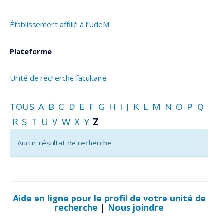
Établissement affilié à l’UdeM
Plateforme
Unité de recherche facultaire
TOUS
A
B
C
D
E
F
G
H
I
J
K
L
M
N
O
P
Q
R
S
T
U
V
W
X
Y
Z
Aucun résultat de recherche
Aide en ligne pour le profil de votre unité de
recherche
|
Nous joindre