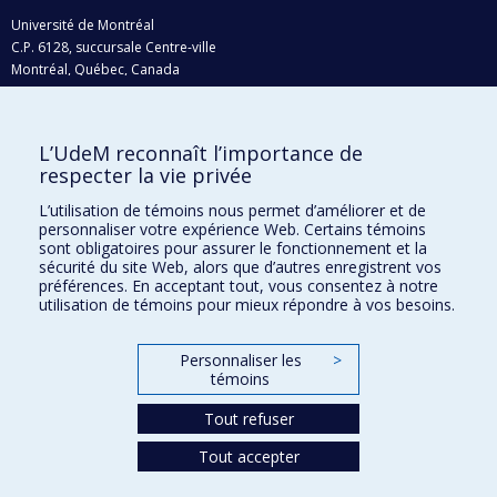
Université de Montréal
C.P. 6128, succursale Centre-ville
Montréal, Québec, Canada
H3C 3J7
Courriel:
recherche@umontreal.ca
L’UdeM reconnaît l’importance de
respecter la vie privée
Qui fait quoi?
Nous trouver
L’utilisation de témoins nous permet d’améliorer et de
personnaliser votre expérience Web. Certains témoins
Plan du site
sont obligatoires pour assurer le fonctionnement et la
sécurité du site Web, alors que d’autres enregistrent vos
Accessibilité
préférences. En acceptant tout, vous consentez à notre
utilisation de témoins pour mieux répondre à vos besoins.
Personnaliser les
>
témoins
Tout refuser
Tout accepter
Confidentialité