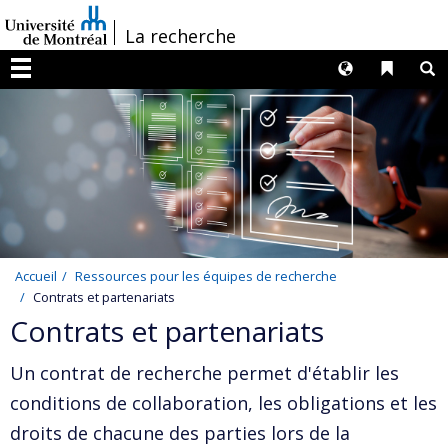
Passer
/
La recherche
au
contenu
Langues
Liens 
R
Menu
Accueil
Ressources pour les équipes de recherche
Contrats et partenariats
Contrats et partenariats
Un contrat de recherche permet d'établir les
conditions de collaboration, les obligations et les
droits de chacune des parties lors de la