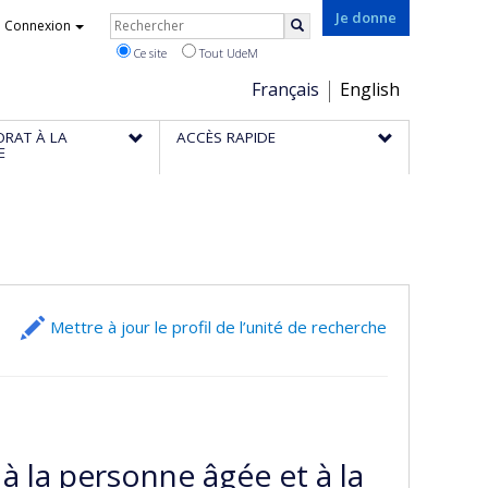
Rechercher
Je donne
Connexion
Rechercher
Ce site
Tout UdeM
Choix
Français
English
de
ORAT À LA
ACCÈS RAPIDE
la
E
langue
Mettre à jour le profil de l’unité de recherche
à la personne âgée et à la