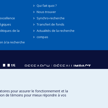
Qui fait quoi ?
Nous trouver
'excellence
Synchro-recherche
tégiques
Transfert de fonds
litiques de la
Actualités de la recherche
compas
en à la recherche
atoires pour assurer le fonctionnement et la
sation de témoins pour mieux répondre à vos