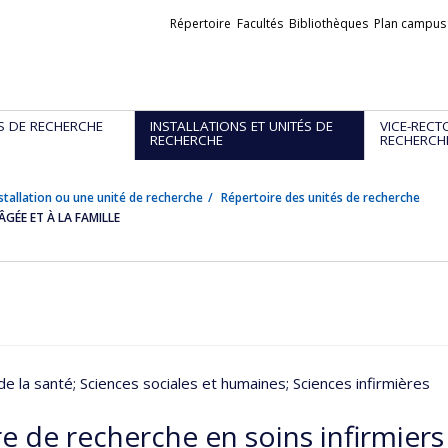
Liens
Répertoire
Facultés
Bibliothèques
Plan campus
externes
S DE RECHERCHE
INSTALLATIONS ET UNITÉS DE
VICE-RECT
RECHERCHE
RECHERCH
stallation ou une unité de recherche
Répertoire des unités de recherche
ÂGÉE ET À LA FAMILLE
de la santé
; Sciences sociales et humaines
; Sciences infirmières
e de recherche en soins infirmiers 