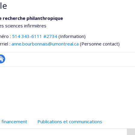
le
e recherche philanthropique
es sciences infirmières
méro :
514 343-6111 #2734
(Information)
riel :
anne.bourbonnais@umontreal.ca
(Personne contact)
te
e
eb
ementale,
e
unité
e
echerche
t financement
Publications et communications