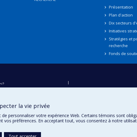
Présentation
Plan d'action
Dix secteurs d
Initiatives stra
Stratégies et po
recherche
Fonds de souti
oi?
ver
e
ecter la vie privée
té
t de personnaliser votre expérience Web. Certains témoins sont oblig
ent vos préférences. En acceptant tout, vous consentez à notre utili
Tout accepter