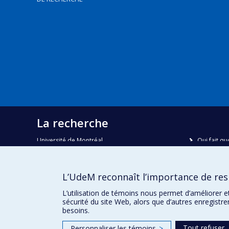
La recherche
Université de Montréal
Qui fait qu
C.P. 6128, succursale Centre-ville
Nous trou
Montréal, Québec, Canada
H3C 3J7
Plan du sit
L’UdeM reconnaît l’importance de resp
Accessibili
Courriel:
recherche@umontreal.ca
L’utilisation de témoins nous permet d’améliorer e
sécurité du site Web, alors que d’autres enregistr
besoins.
Tout refuser
Personnaliser les témoins
>