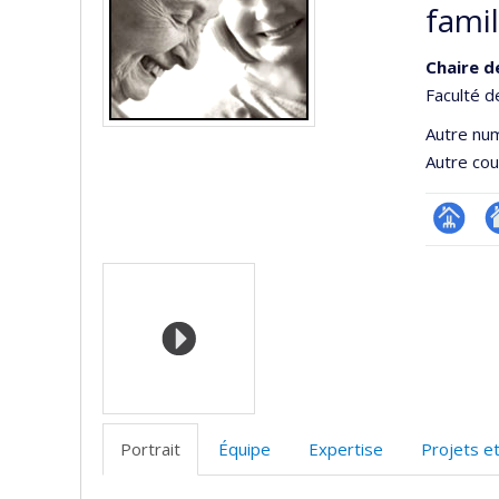
famil
Chaire d
Faculté d
Autre nu
Autre cour
Page
Si
Médias
Facultair
W
(départ
d
école)
l’
d
r
Portrait
Équipe
Expertise
Projets e