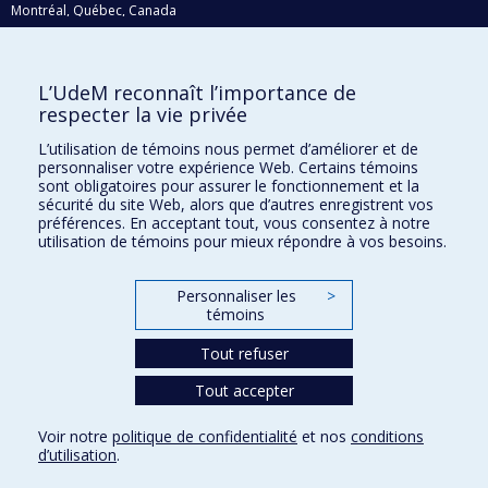
Montréal, Québec, Canada
H3C 3J7
Courriel:
recherche@umontreal.ca
L’UdeM reconnaît l’importance de
Qui fait quoi?
respecter la vie privée
Nous trouver
L’utilisation de témoins nous permet d’améliorer et de
personnaliser votre expérience Web. Certains témoins
Plan du site
sont obligatoires pour assurer le fonctionnement et la
sécurité du site Web, alors que d’autres enregistrent vos
Accessibilité
préférences. En acceptant tout, vous consentez à notre
utilisation de témoins pour mieux répondre à vos besoins.
Personnaliser les
>
témoins
Tout refuser
Tout accepter
Confidentialité
Voir notre
politique de confidentialité
et nos
conditions
Conditions d’utilisation
d’utilisation
.
Paramètres des témoins