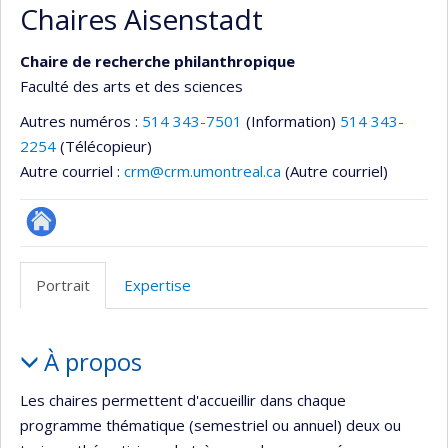
Chaires Aisenstadt
Chaire de recherche philanthropique
Faculté des arts et des sciences
Autres numéros :
514 343-7501
(Information)
514 343-
2254
(Télécopieur)
Autre courriel :
crm@crm.umontreal.ca
(Autre courriel)
Site
Web
Portrait
Expertise
de
l’unité
Portrait
de
À propos
recherche
Les chaires permettent d'accueillir dans chaque
programme thématique (semestriel ou annuel) deux ou