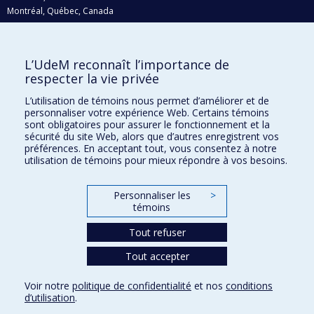
Montréal, Québec, Canada
H3C 3J7
Courriel:
recherche@umontreal.ca
L’UdeM reconnaît l’importance de
Qui fait quoi?
respecter la vie privée
Nous trouver
L’utilisation de témoins nous permet d’améliorer et de
personnaliser votre expérience Web. Certains témoins
Plan du site
sont obligatoires pour assurer le fonctionnement et la
sécurité du site Web, alors que d’autres enregistrent vos
Accessibilité
préférences. En acceptant tout, vous consentez à notre
utilisation de témoins pour mieux répondre à vos besoins.
Personnaliser les
>
témoins
Tout refuser
Tout accepter
Confidentialité
Voir notre
politique de confidentialité
et nos
conditions
Conditions d’utilisation
d’utilisation
.
Paramètres des témoins