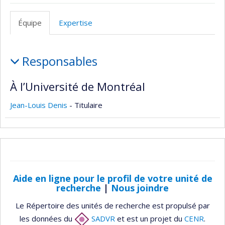
Site
Web
Équipe
Expertise
de
l’unité
Équipe
de
Responsables
recherche
À l’Université de Montréal
Jean-Louis Denis
- Titulaire
Aide en ligne pour le profil de votre unité de
recherche
|
Nous joindre
Le Répertoire des unités de recherche est propulsé par
les données du
SADVR
et est un projet du
CENR
.