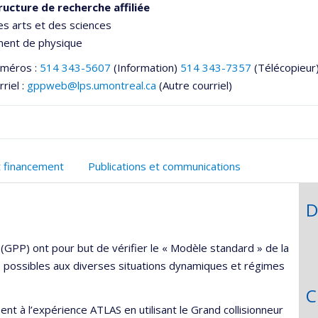
ructure de recherche affiliée
es arts et des sciences
ent de physique
uméros :
514 343-5607
(Information)
514 343-7357
(Télécopieur
riel :
gppweb@lps.umontreal.ca
(Autre courriel)
t financement
Publications et communications
D
he
(GPP) ont pour but de vérifier le « Modèle standard » de la
s possibles aux diverses situations dynamiques et régimes
C
 à l’expérience ATLAS en utilisant le Grand collisionneur