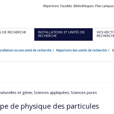
Liens
Répertoire
Facultés
Bibliothèques
Plan campus
externes
S DE RECHERCHE
INSTALLATIONS ET UNITÉS DE
VICE-RECT
RECHERCHE
RECHERCH
stallation ou une unité de recherche
Répertoire des unités de recherche
G
naturelles et génie
; Sciences appliquées
; Sciences pures
pe de physique des particules