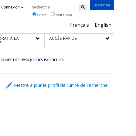
Rechercher
Je donne
Connexion
Rechercher
Ce site
Tout UdeM
Choix
Français
English
de
ORAT À LA
ACCÈS RAPIDE
la
E
langue
ROUPE DE PHYSIQUE DES PARTICULES
Mettre à jour le profil de l’unité de recherche