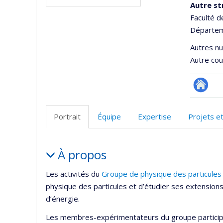
Autre st
Faculté d
Départem
Autres n
Autre cour
Site
Web
Portrait
Équipe
Expertise
Projets e
de
l’unité
Portrait
de
À propos
recherc
Les activités du
Groupe de physique des particules
physique des particules et d’étudier ses extension
d’énergie.
Les membres-expérimentateurs du groupe participent