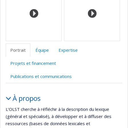
l’unité
de
recherche
Portrait
Équipe
Expertise
Projets et financement
Publications et communications
Portrait
À propos
L’OLST cherche à réfléchir à la description du lexique
(général et spécialisé), à développer et à diffuser des
ressources (bases de données lexicales et