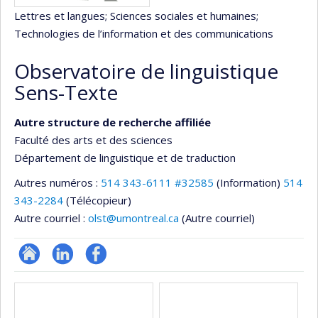
Lettres et langues
; Sciences sociales et humaines
;
Technologies de l’information et des communications
Observatoire de linguistique
Sens-Texte
Autre structure de recherche affiliée
Faculté des arts et des sciences
Département de linguistique et de traduction
Autres numéros :
514 343-6111 #32585
(Information)
514
343-2284
(Télécopieur)
Autre courriel :
olst@umontreal.ca
(Autre courriel)
Site
LinkedIn
Profil
Médias
Web
Facebook
de