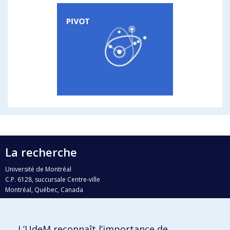
La recherche
Université de Montréal
C.P. 6128, succursale Centre-ville
Montréal, Québec, Canada
H3C 3J7
Courriel:
recherche@umontreal.ca
L’UdeM reconnaît l’importance de