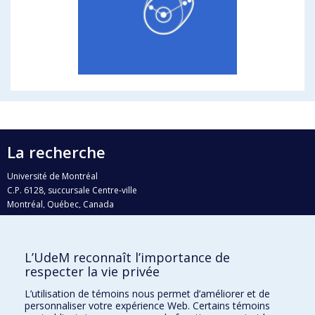
La recherche
Université de Montréal
C.P. 6128, succursale Centre-ville
Montréal, Québec, Canada
H3C 3J7
Courriel:
recherche@umontreal.ca
L’UdeM reconnaît l’importance de
Qui fait quoi?
respecter la vie privée
Nous trouver
L’utilisation de témoins nous permet d’améliorer et de
personnaliser votre expérience Web. Certains témoins
Plan du site