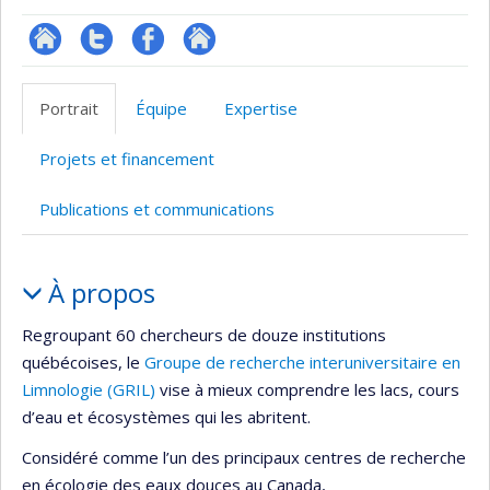
Site
Compte
Profil
Autre
Web
twitter
Facebook
site
Portrait
Équipe
Expertise
de
web
l’unité
Projets et financement
de
recherche
Publications et communications
Portrait
À propos
Regroupant 60 chercheurs de douze institutions
québécoises, le
Groupe de recherche interuniversitaire en
Limnologie (GRIL)
vise à mieux comprendre les lacs, cours
d’eau et écosystèmes qui les abritent.
Considéré comme l’un des principaux centres de recherche
en écologie des eaux douces au Canada,