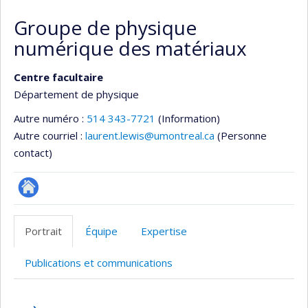
Groupe de physique
numérique des matériaux
Centre facultaire
Département de physique
Autre numéro :
514 343-7721
(Information)
Autre courriel :
laurent.lewis@umontreal.ca
(Personne
contact)
Site
Web
Portrait
Équipe
Expertise
de
l’unité
Publications et communications
de
recherche
Portrait