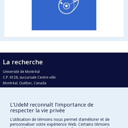
La recherche
Université de Montréal
C.P. 6128, succursale Centre-ville
Montréal, Québec, Canada
H3C 3J7
Courriel:
recherche@umontreal.ca
L’UdeM reconnaît l’importance de
Qui fait quoi?
respecter la vie privée
Nous trouver
L’utilisation de témoins nous permet d’améliorer et de
personnaliser votre expérience Web. Certains témoins
Plan du site