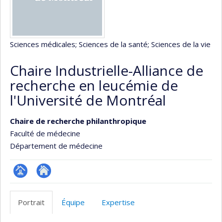
Sciences médicales
; Sciences de la santé
; Sciences de la vie
Chaire Industrielle-Alliance de
recherche en leucémie de
l'Université de Montréal
Chaire de recherche philanthropique
Faculté de médecine
Département de médecine
Page
Site
Facultaire
Web
Portrait
Équipe
Expertise
(départementale,
de
école)
l’unité