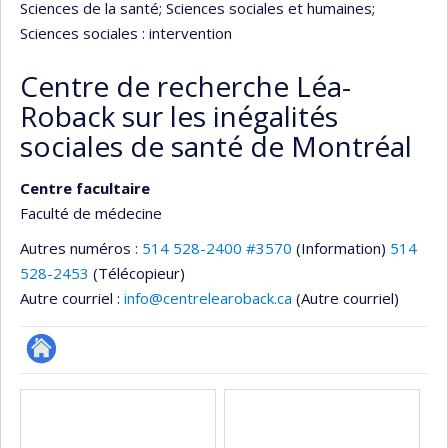
Sciences de la santé
; Sciences sociales et humaines
;
Sciences sociales : intervention
Centre de recherche Léa-
Roback sur les inégalités
sociales de santé de Montréal
Centre facultaire
Faculté de médecine
Autres numéros :
514 528-2400 #3570
(Information)
514
528-2453
(Télécopieur)
Autre courriel :
info@centrelearoback.ca
(Autre courriel)
Site
Médias
Web
de