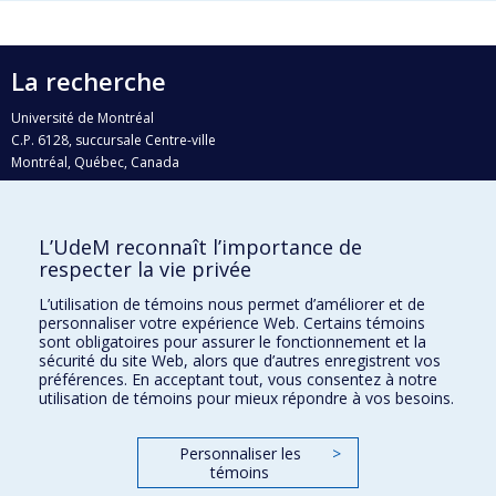
La recherche
Université de Montréal
C.P. 6128, succursale Centre-ville
Montréal, Québec, Canada
H3C 3J7
Courriel:
recherche@umontreal.ca
L’UdeM reconnaît l’importance de
Qui fait quoi?
respecter la vie privée
Nous trouver
L’utilisation de témoins nous permet d’améliorer et de
personnaliser votre expérience Web. Certains témoins
Plan du site
sont obligatoires pour assurer le fonctionnement et la
sécurité du site Web, alors que d’autres enregistrent vos
Accessibilité
préférences. En acceptant tout, vous consentez à notre
utilisation de témoins pour mieux répondre à vos besoins.
Personnaliser les
>
témoins