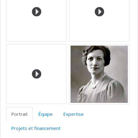
l’unité
de
recherche
Portrait
Équipe
Expertise
Projets et financement