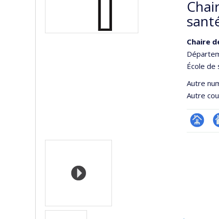
Chair
sant
Chaire d
Départeme
École de 
Autre nu
Autre cour
Page
Si
Médias
Facultair
W
(départ
d
école)
l’
d
r