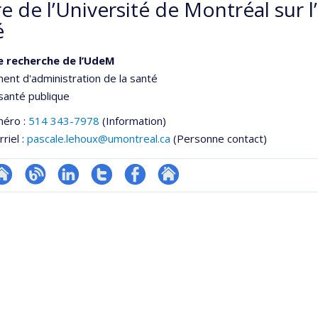
e de l’Université de Montréal sur 
é
e recherche de l’UdeM
nt d'administration de la santé
santé publique
méro :
514 343-7978
(Information)
riel :
pascale.lehoux@umontreal.ca
(Personne contact)
te
Blogue
LinkedIn
Compte
Profil
Autre
e
eb
twitter
Facebook
site
ementale,
e
web
unité
e
echerche