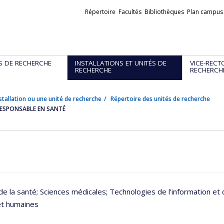
Liens
Répertoire
Facultés
Bibliothèques
Plan campus
externes
S DE RECHERCHE
INSTALLATIONS ET UNITÉS DE
VICE-RECT
RECHERCHE
RECHERCH
stallation ou une unité de recherche
Répertoire des unités de recherche
RESPONSABLE EN SANTÉ
de la santé
; Sciences médicales
; Technologies de l’information e
et humaines