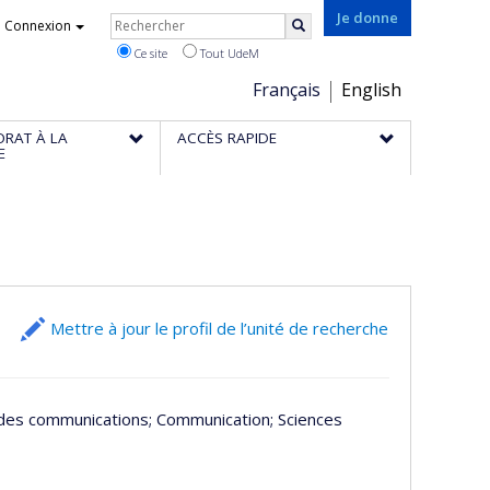
Rechercher
Je donne
Connexion
Rechercher
Ce site
Tout UdeM
Choix
Français
English
de
ORAT À LA
ACCÈS RAPIDE
la
E
langue
Mettre à jour le profil de l’unité de recherche
t des communications
; Communication
; Sciences