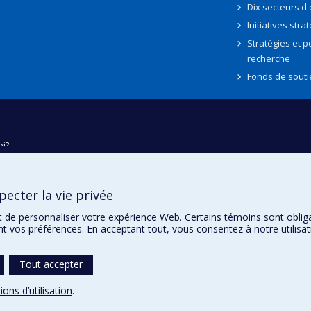
Dix secteurs d
Initiatives stra
Stratégies et po
recherche
Fonds de souti
oi?
ver
e
ecter la vie privée
té
t de personnaliser votre expérience Web. Certains témoins sont oblig
ent vos préférences. En acceptant tout, vous consentez à notre utili
Tout accepter
ions d’utilisation
.
témoins