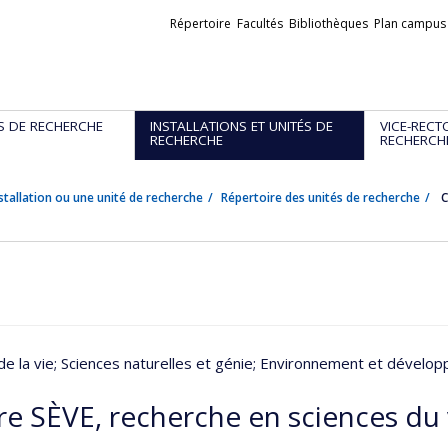
Liens
Répertoire
Facultés
Bibliothèques
Plan campus
externes
S DE RECHERCHE
INSTALLATIONS ET UNITÉS DE
VICE-RECT
RECHERCHE
RECHERCH
stallation ou une unité de recherche
Répertoire des unités de recherche
C
de la vie
; Sciences naturelles et génie
; Environnement et dévelop
re SÈVE, recherche en sciences du 