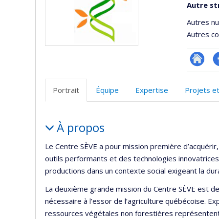
Autre st
Autres n
Autres co
Site
Pr
Web
F
Portrait
Équipe
Expertise
Projets e
de
l’unité
Portrait
de
À propos
recherc
Le Centre SÈVE a pour mission première d’acquérir,
outils performants et des technologies innovatrices 
productions dans un contexte social exigeant la dur
La deuxième grande mission du Centre SÈVE est de 
nécessaire à l’essor de l’agriculture québécoise. Expl
ressources végétales non forestières représentent l