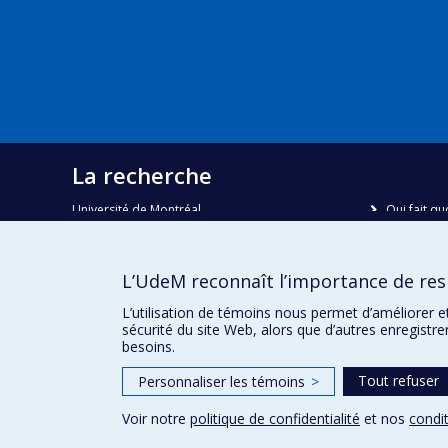
La recherche
Université de Montréal
Qui fait qu
C.P. 6128, succursale Centre-ville
Nous trou
Montréal, Québec, Canada
H3C 3J7
Plan du sit
L’UdeM reconnaît l’importance de resp
Accessibili
Courriel:
recherche@umontreal.ca
L’utilisation de témoins nous permet d’améliorer e
sécurité du site Web, alors que d’autres enregistr
besoins.
Tout refuser
Personnaliser les témoins
>
Voir notre
politique de confidentialité
et nos
condit
Confidentialité
Conditions d’utilisation
Paramètres des 