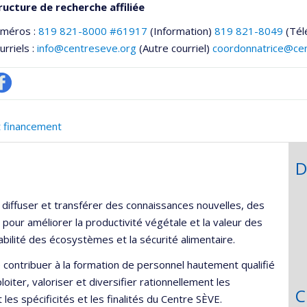
ructure de recherche affiliée
uméros :
819 821-8000 #61917
(Information)
819 821-8049
(Tél
urriels :
info@centreseve.org
(Autre courriel)
coordonnatrice@ce
ofil
acebook
t financement
D
he
 diffuser et transférer des connaissances nouvelles, des
pour améliorer la productivité végétale et la valeur des
abilité des écosystèmes et la sécurité alimentaire.
contribuer à la formation de personnel hautement qualifié
oiter, valoriser et diversifier rationnellement les
C
es spécificités et les finalités du Centre SÈVE.