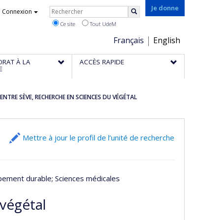
Rechercher
Je donne
Connexion
Rechercher
Ce site
Tout UdeM
Choix
Français
English
de
ORAT À LA
ACCÈS RAPIDE
la
E
langue
ENTRE SÈVE, RECHERCHE EN SCIENCES DU VÉGÉTAL
Mettre à jour le profil de l’unité de recherche
pement durable
; Sciences médicales
végétal