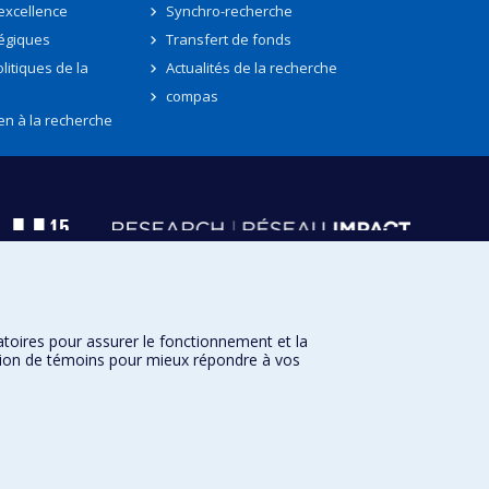
'excellence
Synchro-recherche
tégiques
Transfert de fonds
litiques de la
Actualités de la recherche
compas
en à la recherche
atoires pour assurer le fonctionnement et la
sation de témoins pour mieux répondre à vos
Université de