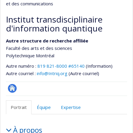
et des communications
Institut transdisciplinaire
d'information quantique
Autre structure de recherche affiliée
Faculté des arts et des sciences
Polytechnique Montréal
Autre numéro :
819 821-8000 #65140
(Information)
Autre courriel :
info@Intriq.org
(Autre courriel)
Site
Web
Portrait
Équipe
Expertise
de
l’unité
Portrait
de
À propos