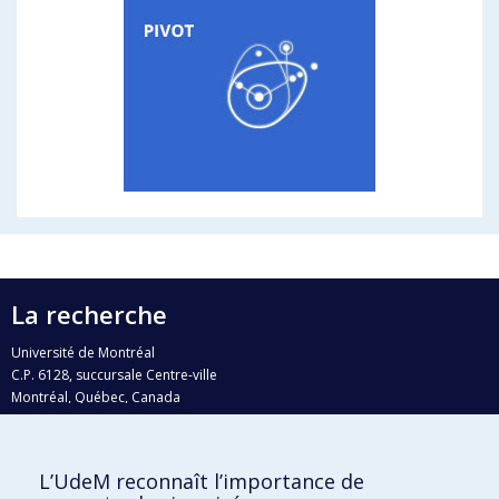
La recherche
Université de Montréal
C.P. 6128, succursale Centre-ville
Montréal, Québec, Canada
H3C 3J7
Courriel:
recherche@umontreal.ca
L’UdeM reconnaît l’importance de