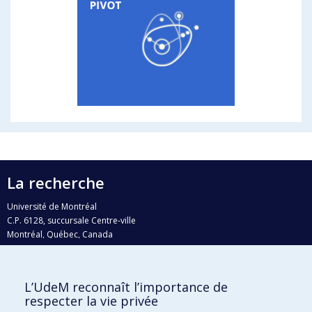
La recherche
Université de Montréal
C.P. 6128, succursale Centre-ville
Montréal, Québec, Canada
H3C 3J7
Courriel:
recherche@umontreal.ca
L’UdeM reconnaît l’importance de
Qui fait quoi?
respecter la vie privée