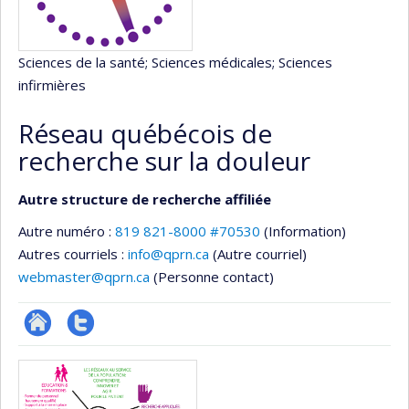
Sciences de la santé
; Sciences médicales
; Sciences
infirmières
Réseau québécois de
recherche sur la douleur
Autre structure de recherche affiliée
Autre numéro :
819 821-8000 #70530
(Information)
Autres courriels :
info@qprn.ca
(Autre courriel)
webmaster@qprn.ca
(Personne contact)
Site
Compte
Médias
Web
twitter
de