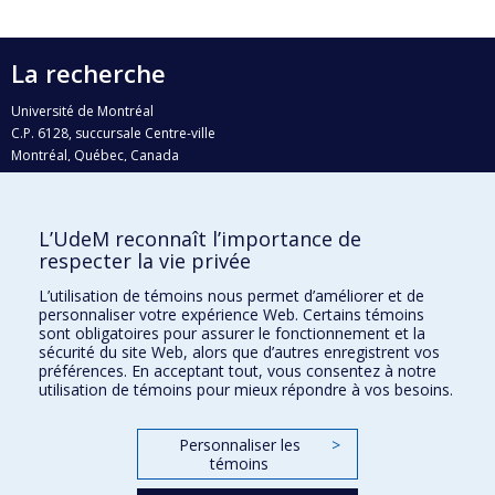
La recherche
Université de Montréal
C.P. 6128, succursale Centre-ville
Montréal, Québec, Canada
H3C 3J7
Courriel:
recherche@umontreal.ca
L’UdeM reconnaît l’importance de
respecter la vie privée
Qui fait quoi?
Nous trouver
L’utilisation de témoins nous permet d’améliorer et de
personnaliser votre expérience Web. Certains témoins
Plan du site
sont obligatoires pour assurer le fonctionnement et la
sécurité du site Web, alors que d’autres enregistrent vos
Accessibilité
préférences. En acceptant tout, vous consentez à notre
utilisation de témoins pour mieux répondre à vos besoins.
Personnaliser les
>
témoins