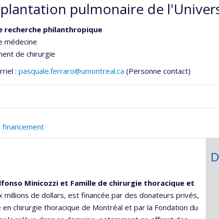
splantation pulmonaire de l'Univer
e recherche philanthropique
de médecine
ent de chirurgie
riel :
pasquale.ferraro@umontreal.ca
(Personne contact)
e
t financement
ementale,
D
Alfonso Minicozzi et Famille de chirurgie thoracique et
x millions de dollars, est financée par des donateurs privés,
 en chirurgie thoracique de Montréal et par la Fondation du