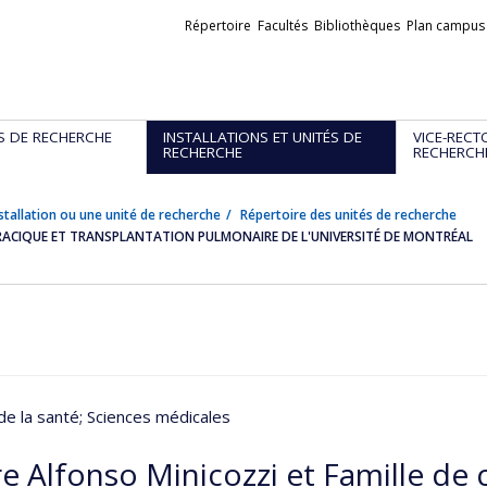
Liens
Répertoire
Facultés
Bibliothèques
Plan campus
externes
S DE RECHERCHE
INSTALLATIONS ET UNITÉS DE
VICE-RECT
RECHERCHE
RECHERCH
stallation ou une unité de recherche
Répertoire des unités de recherche
ORACIQUE ET TRANSPLANTATION PULMONAIRE DE L'UNIVERSITÉ DE MONTRÉAL
de la santé
; Sciences médicales
e Alfonso Minicozzi et Famille de 