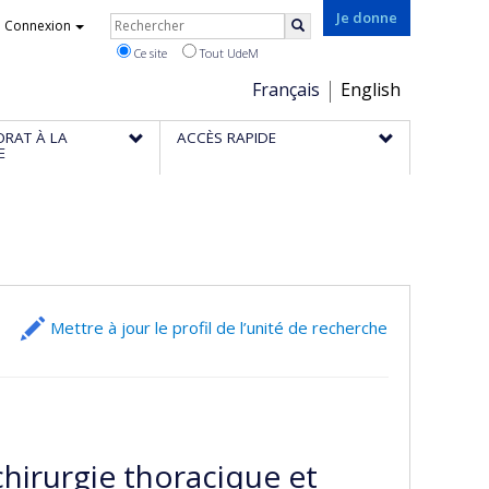
Rechercher
Je donne
Connexion
Rechercher
Ce site
Tout UdeM
Choix
Français
English
de
ORAT À LA
ACCÈS RAPIDE
la
E
langue
Mettre à jour le profil de l’unité de recherche
chirurgie thoracique et