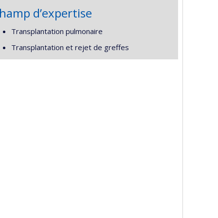
hamp d’expertise
Transplantation pulmonaire
Transplantation et rejet de greffes