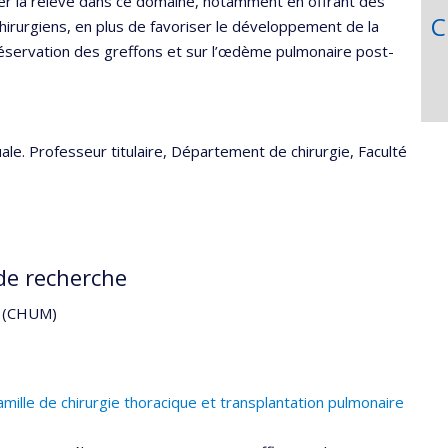
r la relève dans ce domaine, notamment en offrant des
C
hirurgiens, en plus de favoriser le développement de la
préservation des greffons et sur l’œdème pulmonaire post-
. Professeur titulaire, Département de chirurgie, Faculté
de recherche
al (CHUM)
mille de chirurgie thoracique et transplantation pulmonaire