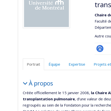
tran
Chaire d
Faculté 
Départem
Autre cour
Page
Facultair
Portrait
Équipe
Expertise
Projets e
(départ
école)
Portrait
À propos
Créée officiellement le 15 janvier 2008,
la Chaire 
transplantation pulmonaire
, d’une valeur de deu
regroupés au sein de la Fondation pour la recherche