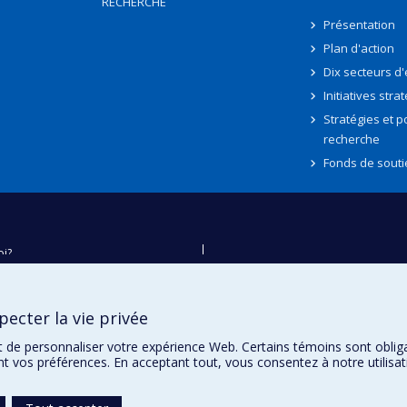
RECHERCHE
Présentation
Plan d'action
Dix secteurs d
Initiatives stra
Stratégies et po
recherche
Fonds de souti
oi?
ver
e
ecter la vie privée
té
t de personnaliser votre expérience Web. Certains témoins sont oblig
ent vos préférences. En acceptant tout, vous consentez à notre utili