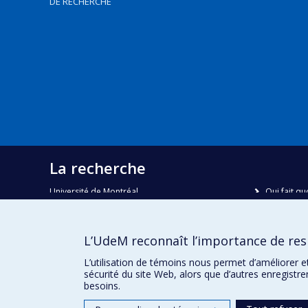
DE RECHERCHE
La recherche
Université de Montréal
Qui fait qu
C.P. 6128, succursale Centre-ville
Nous trou
Montréal, Québec, Canada
H3C 3J7
Plan du sit
L’UdeM reconnaît l’importance de resp
Accessibili
Courriel:
recherche@umontreal.ca
L’utilisation de témoins nous permet d’améliorer e
sécurité du site Web, alors que d’autres enregistr
besoins.