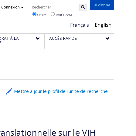
Rechercher
Je donne
Connexion
Rechercher
Ce site
Tout UdeM
Choix
Français
English
de
ORAT À LA
ACCÈS RAPIDE
la
E
langue
Mettre à jour le profil de l’unité de recherche
ranslationnelle sur le VIH