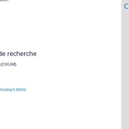
C
de recherche
al (CHUM)
esseurs lents