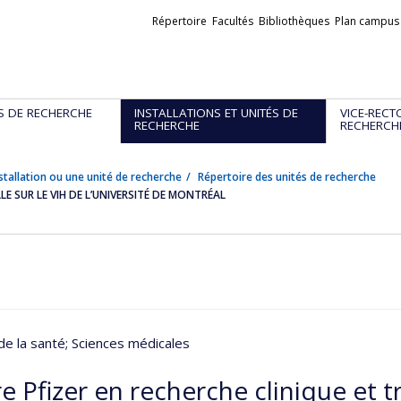
Liens
Répertoire
Facultés
Bibliothèques
Plan campus
externes
S DE RECHERCHE
INSTALLATIONS ET UNITÉS DE
VICE-RECT
RECHERCHE
RECHERCH
stallation ou une unité de recherche
Répertoire des unités de recherche
E SUR LE VIH DE L’UNIVERSITÉ DE MONTRÉAL
de la santé
; Sciences médicales
e Pfizer en recherche clinique et t