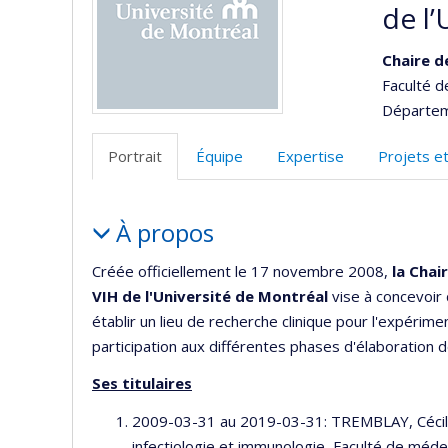
de l’
Chaire d
Faculté 
Départeme
Portrait
Équipe
Expertise
Projets e
Portrait
À propos
Créée officiellement le 17 novembre 2008,
la Chai
VIH de l'Université de Montréal
vise à concevoir
établir un lieu de recherche clinique pour l'expéri
participation aux différentes phases d'élaboration
Ses titulaires
2009-03-31 au 2019-03-31: TREMBLAY, Cécile.
infectiologie et immunologie, Faculté de méde