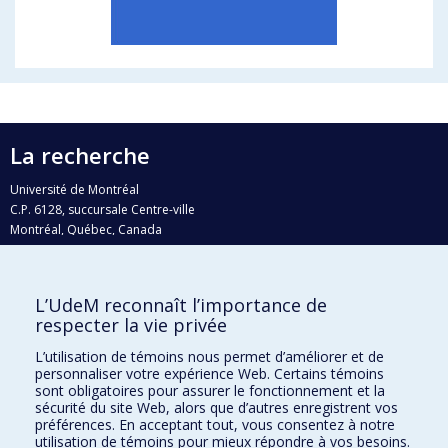
La recherche
Université de Montréal
C.P. 6128, succursale Centre-ville
Montréal, Québec, Canada
H3C 3J7
Courriel:
recherche@umontreal.ca
L’UdeM reconnaît l’importance de
Qui fait quoi?
respecter la vie privée
Nous trouver
L’utilisation de témoins nous permet d’améliorer et de
personnaliser votre expérience Web. Certains témoins
Plan du site
sont obligatoires pour assurer le fonctionnement et la
sécurité du site Web, alors que d’autres enregistrent vos
Accessibilité
préférences. En acceptant tout, vous consentez à notre
utilisation de témoins pour mieux répondre à vos besoins.