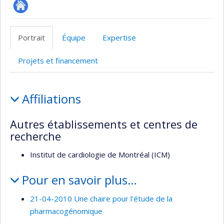
Site
Web
Portrait
Équipe
Expertise
de
l’unité
Projets et financement
de
recherche
Portrait
Affiliations
Autres établissements et centres de
recherche
Institut de cardiologie de Montréal (ICM)
Pour en savoir plus…
21-04-2010 Une chaire pour l'étude de la
pharmacogénomique