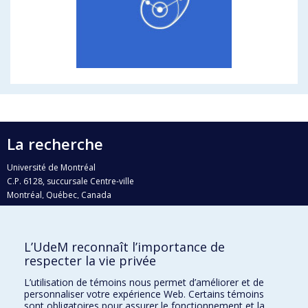
La recherche
Université de Montréal
C.P. 6128, succursale Centre-ville
Montréal, Québec, Canada
H3C 3J7
Courriel:
recherche@umontreal.ca
L’UdeM reconnaît l’importance de
Qui fait quoi?
respecter la vie privée
Nous trouver
L’utilisation de témoins nous permet d’améliorer et de
personnaliser votre expérience Web. Certains témoins
Plan du site
sont obligatoires pour assurer le fonctionnement et la