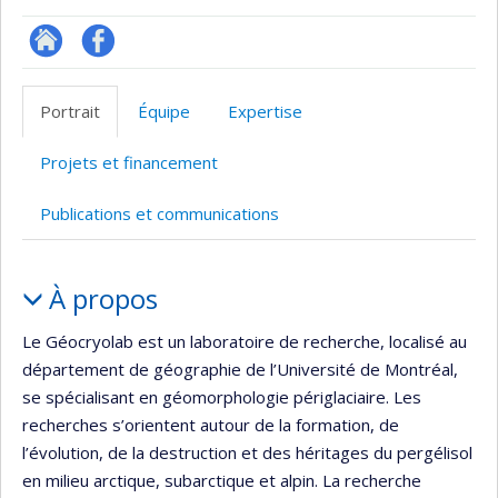
Site
Profil
Web
Facebook
Portrait
Équipe
Expertise
de
l’unité
Projets et financement
de
recherche
Publications et communications
Portrait
À propos
Le Géocryolab est un laboratoire de recherche, localisé au
département de géographie de l’Université de Montréal,
se spécialisant en géomorphologie périglaciaire. Les
recherches s’orientent autour de la formation, de
l’évolution, de la destruction et des héritages du pergélisol
en milieu arctique, subarctique et alpin. La recherche