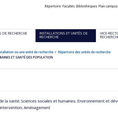
Liens
Répertoire
Facultés
Bibliothèques
Plan campus
externes
S DE RECHERCHE
INSTALLATIONS ET UNITÉS DE
VICE-RECT
RECHERCHE
RECHERCH
stallation ou une unité de recherche
Répertoire des unités de recherche
RBAINES ET SANTÉ DES POPULATION
de la santé
; Sciences sociales et humaines
; Environnement et dé
 intervention
; Aménagement