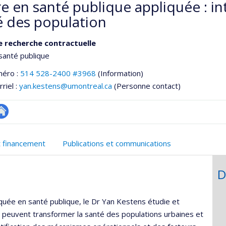
e en santé publique appliquée : in
é des population
e recherche contractuelle
santé publique
méro :
514 528-2400 #3968
(Information)
riel :
yan.kestens@umontreal.ca
(Personne contact)
te
e
eb
t financement
Publications et communications
ementale,
e
unité
D
e
echerche
iquée en santé publique, le Dr Yan Kestens étudie et
 peuvent transformer la santé des populations urbaines et