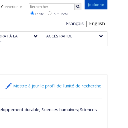
Rechercher
Je donne
Connexion
Rechercher
Ce site
Tout UdeM
Choix
Français
English
de
ORAT À LA
ACCÈS RAPIDE
la
E
langue
Mettre à jour le profil de l’unité de recherche
veloppement durable
; Sciences humaines
; Sciences