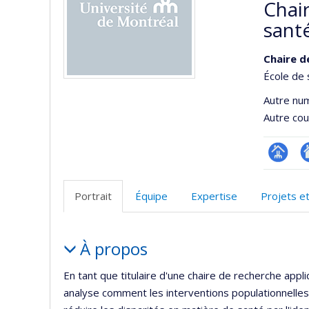
Chair
sant
Chaire d
École de 
Autre nu
Autre cour
Page
Si
Facultair
W
Portrait
Équipe
Expertise
Projets e
(départ
d
école)
l’
Portrait
d
À propos
r
En tant que titulaire d'une chaire de recherche appl
analyse comment les interventions populationnelles