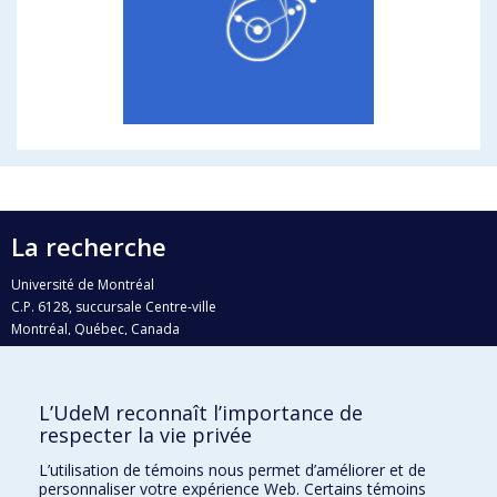
La recherche
Université de Montréal
C.P. 6128, succursale Centre-ville
Montréal, Québec, Canada
H3C 3J7
Courriel:
recherche@umontreal.ca
L’UdeM reconnaît l’importance de
Qui fait quoi?
respecter la vie privée
Nous trouver
L’utilisation de témoins nous permet d’améliorer et de
personnaliser votre expérience Web. Certains témoins