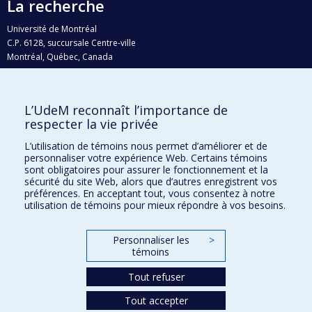
La recherche
Université de Montréal
C.P. 6128, succursale Centre-ville
Montréal, Québec, Canada
H3C 3J7
Courriel:
recherche@umontreal.ca
L’UdeM reconnaît l’importance de
Qui fait quoi?
respecter la vie privée
Nous trouver
L’utilisation de témoins nous permet d’améliorer et de
personnaliser votre expérience Web. Certains témoins
Plan du site
sont obligatoires pour assurer le fonctionnement et la
sécurité du site Web, alors que d’autres enregistrent vos
Accessibilité
préférences. En acceptant tout, vous consentez à notre
utilisation de témoins pour mieux répondre à vos besoins.
Personnaliser les
>
témoins
Tout refuser
Tout accepter