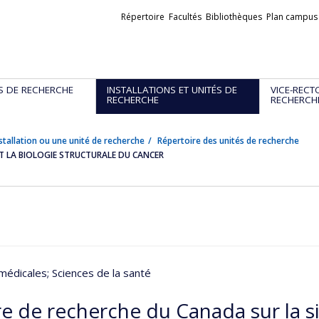
Liens
Répertoire
Facultés
Bibliothèques
Plan campus
externes
S DE RECHERCHE
INSTALLATIONS ET UNITÉS DE
VICE-RECT
RECHERCHE
RECHERCH
stallation ou une unité de recherche
Répertoire des unités de recherche
T LA BIOLOGIE STRUCTURALE DU CANCER
médicales
; Sciences de la santé
e de recherche du Canada sur la sig