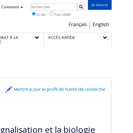
Rechercher
Je donne
Connexion
Rechercher
Ce site
Tout UdeM
Choix
Français
English
de
ORAT À LA
ACCÈS RAPIDE
la
E
langue
Mettre à jour le profil de l’unité de recherche
nalisation et la biologie