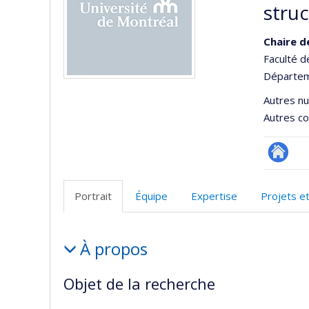
stru
Chaire d
Faculté 
Départeme
Autres n
Autres co
Autre
site
Portrait
Équipe
Expertise
Projets e
web
Portrait
À propos
Objet de la recherche