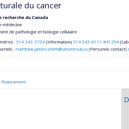
cturale du cancer
e recherche du Canada
de médecine
nt de pathologie et biologie cellulaire
uméros :
514 343-5704
(Information)
514 343-6111 #41294
(Lab
urriels :
matthew.james.smith@umontreal.ca
(Personne contact)
t financement
D