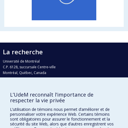
La recherche
Université de Montréal
C.P. 6128, succursale Centre-ville
Montréal, Québec, Canada
H3C 3J7
Courriel:
recherche@umontreal.ca
L’UdeM reconnaît l’importance de
Qui fait quoi?
respecter la vie privée
Nous trouver
L’utilisation de témoins nous permet d’améliorer et de
personnaliser votre expérience Web. Certains témoins
Plan du site
sont obligatoires pour assurer le fonctionnement et la
sécurité du site Web, alors que d’autres enregistrent vos
Accessibilité