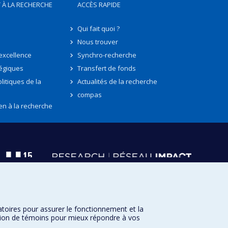
 À LA RECHERCHE
ACCÈS RAPIDE
Qui fait quoi ?
Nous trouver
'excellence
Synchro-recherche
tégiques
Transfert de fonds
litiques de la
Actualités de la recherche
compas
en à la recherche
atoires pour assurer le fonctionnement et la
sation de témoins pour mieux répondre à vos