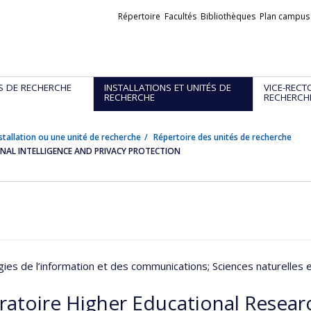
Liens
Répertoire
Facultés
Bibliothèques
Plan campus
externes
S DE RECHERCHE
INSTALLATIONS ET UNITÉS DE
VICE-RECT
RECHERCHE
RECHERCH
stallation ou une unité de recherche
Répertoire des unités de recherche
AL INTELLIGENCE AND PRIVACY PROTECTION
ies de l’information et des communications
; Sciences naturelles 
ratoire Higher Educational Resea