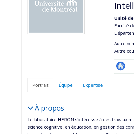
Intel
Unité de
Faculté d
Départeme
Autre nu
Autre cour
Site
Web
Portrait
Équipe
Expertise
de
l’unité
Portrait
de
À propos
recherc
Le laboratoire HERON s’intéresse à des travaux multid
science cognitive, en éducation, en gestion des c