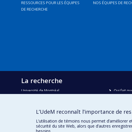
RESSOURCES POUR LES ÉQUIPES
NOS ÉQUIPES DE REC
DE RECHERCHE
La recherche
Université de Montréal
Qui fait qu
C.P. 6128, succursale Centre-ville
Nous trou
Montréal, Québec, Canada
H3C 3J7
Plan du sit
L’UdeM reconnaît l’importance de resp
Accessibili
Courriel:
recherche@umontreal.ca
L’utilisation de témoins nous permet d’améliorer e
sécurité du site Web, alors que d’autres enregistr
besoins.