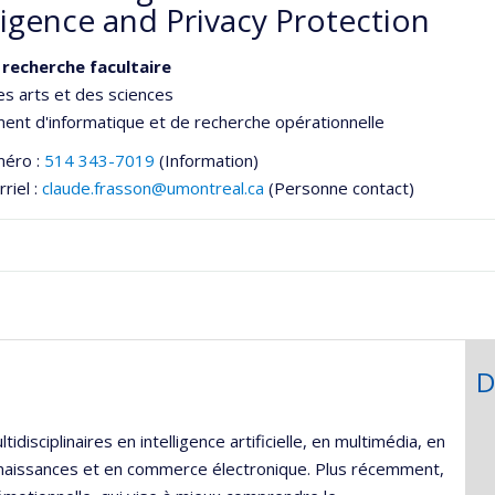
ligence and Privacy Protection
 recherche facultaire
es arts et des sciences
nt d'informatique et de recherche opérationnelle
méro :
514 343-7019
(Information)
riel :
claude.frasson@umontreal.ca
(Personne contact)
D
he
isciplinaires en intelligence artificielle, en multimédia, en
onnaissances et en commerce électronique. Plus récemment,