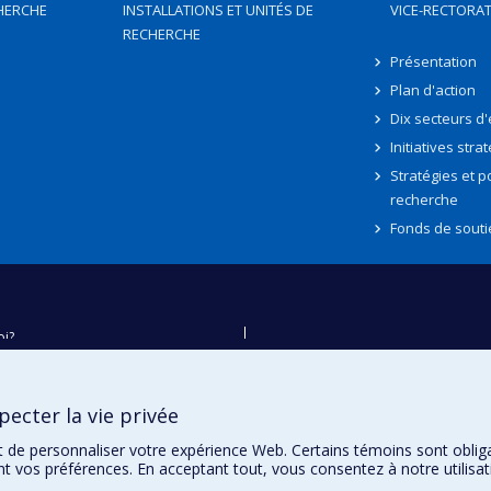
HERCHE
INSTALLATIONS ET UNITÉS DE
VICE-RECTORAT
RECHERCHE
Présentation
Plan d'action
Dix secteurs d
Initiatives stra
Stratégies et po
recherche
Fonds de souti
oi?
ver
e
ecter la vie privée
té
t de personnaliser votre expérience Web. Certains témoins sont oblig
ent vos préférences. En acceptant tout, vous consentez à notre utili