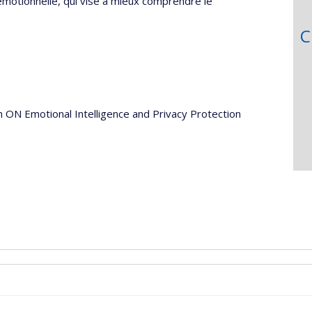
 émotionnelle, qui vise à mieux comprendre le
C
h ON Emotional Intelligence and Privacy Protection