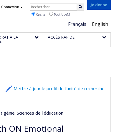
Rechercher
Je donne
Connexion
Rechercher
Ce site
Tout UdeM
Choix
Français
English
de
ORAT À LA
ACCÈS RAPIDE
la
E
langue
Mettre à jour le profil de l’unité de recherche
et génie
; Sciences de l’éducation
rch ON Emotional