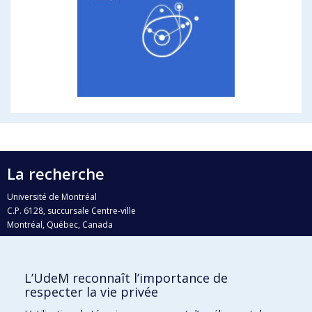
La recherche
Université de Montréal
C.P. 6128, succursale Centre-ville
Montréal, Québec, Canada
H3C 3J7
Courriel:
recherche@umontreal.ca
L’UdeM reconnaît l’importance de
Qui fait quoi?
respecter la vie privée
Nous trouver