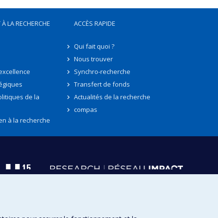
 À LA RECHERCHE
ACCÈS RAPIDE
Qui fait quoi ?
Nous trouver
'excellence
Synchro-recherche
tégiques
Transfert de fonds
litiques de la
Actualités de la recherche
compas
en à la recherche