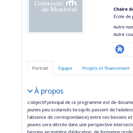
Chaire d
École de
Autre nu
Autre cour
Site
Web
Portrait
Équipe
Projets et financement
de
l’unité
Portrait
de
À propos
recherc
L’objectif principal de ce programme est de docume
jeunes peu scolarisés lorsqu’ils passent de l’adoles
l’absence de correspondance) entre ces besoins et le
jeunes sera décrite dans une perspective intersector
besoins en matière d’éducation, de formation profe