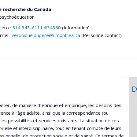
e recherche du Canada
 psychoéducation
méro :
514 343-6111 #34360
(Information)
riel :
veronique.dupere@umontreal.ca
(Personne contact)
D
he
nter, de manière théorique et empirique, les besoins des
cence à l’âge adulte, ainsi que la correspondance (ou
s possibilités et services existants. La situation de ces
ielle et interdisciplinaire, tout en tenant compte de leurs
ssionnelle, de protection sociale et de santé. En termes de