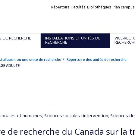
Liens
Répertoire
Facultés
Bibliothèques
Plan campus
externes
S DE RECHERCHE
INSTALLATIONS ET UNITÉS DE
VICE-RECT
RECHERCHE
RECHERCH
stallation ou une unité de recherche
Répertoire des unités de recherche
ÂGE ADULTE
sociales et humaines
; Sciences sociales : intervention
; Sciences de
e de recherche du Canada sur la tr