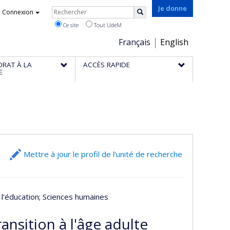
Rechercher
Je donne
Connexion
Rechercher
Ce site
Tout UdeM
Choix
Français
English
de
ORAT À LA
ACCÈS RAPIDE
la
E
langue
Mettre à jour le profil de l’unité de recherche
 l’éducation
; Sciences humaines
ansition à l'âge adulte