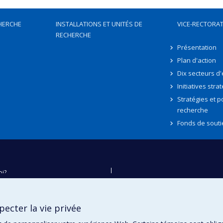
HERCHE
INSTALLATIONS ET UNITÉS DE
VICE-RECTORAT
RECHERCHE
Présentation
Plan d'action
Dix secteurs d
Initiatives stra
Stratégies et po
recherche
Fonds de souti
oi?
ver
e
ecter la vie privée
té