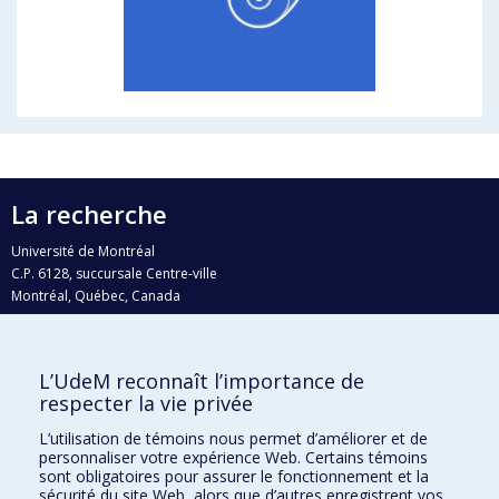
La recherche
Université de Montréal
C.P. 6128, succursale Centre-ville
Montréal, Québec, Canada
H3C 3J7
Courriel:
recherche@umontreal.ca
L’UdeM reconnaît l’importance de
Qui fait quoi?
respecter la vie privée
Nous trouver
L’utilisation de témoins nous permet d’améliorer et de
personnaliser votre expérience Web. Certains témoins
Plan du site
sont obligatoires pour assurer le fonctionnement et la
sécurité du site Web, alors que d’autres enregistrent vos