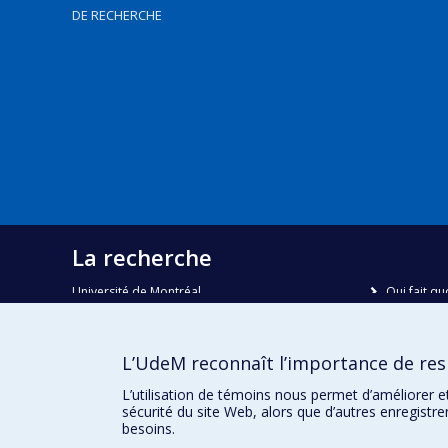
DE RECHERCHE
La recherche
Université de Montréal
Qui fait qu
C.P. 6128, succursale Centre-ville
Nous trou
Montréal, Québec, Canada
H3C 3J7
Plan du sit
L’UdeM reconnaît l’importance de resp
Accessibili
Courriel:
recherche@umontreal.ca
L’utilisation de témoins nous permet d’améliorer e
sécurité du site Web, alors que d’autres enregistr
besoins.