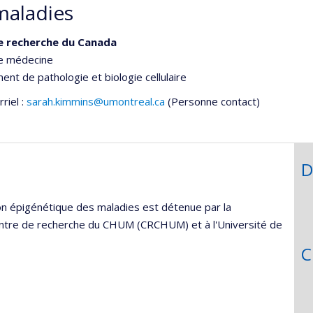
maladies
e recherche du Canada
de médecine
nt de pathologie et biologie cellulaire
riel :
sarah.kimmins@umontreal.ca
(Personne contact)
D
on épigénétique des maladies est détenue par la
entre de recherche du CHUM (CRCHUM) et à l'Université de
C