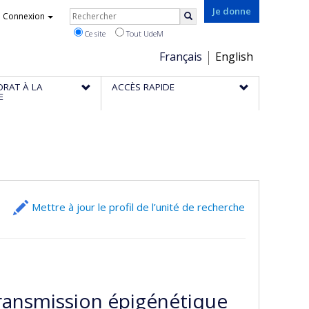
Rechercher
Je donne
Connexion
Rechercher
Ce site
Tout UdeM
Choix
Français
English
de
ORAT À LA
ACCÈS RAPIDE
la
E
langue
Mettre à jour le profil de l’unité de recherche
transmission épigénétique