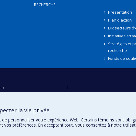
RECHERCHE
Présentation
Plan d'action
Dix secteurs d
Initiatives stra
Stratégies et po
recherche
Fonds de souti
oi?
ver
e
ecter la vie privée
té
t de personnaliser votre expérience Web. Certains témoins sont oblig
ent vos préférences. En acceptant tout, vous consentez à notre utili