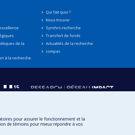
Qui fait quoi ?
Nous trouver
'excellence
Synchro-recherche
tégiques
Transfert de fonds
litiques de la
Actualités de la recherche
compas
en à la recherche
atoires pour assurer le fonctionnement et la
sation de témoins pour mieux répondre à vos