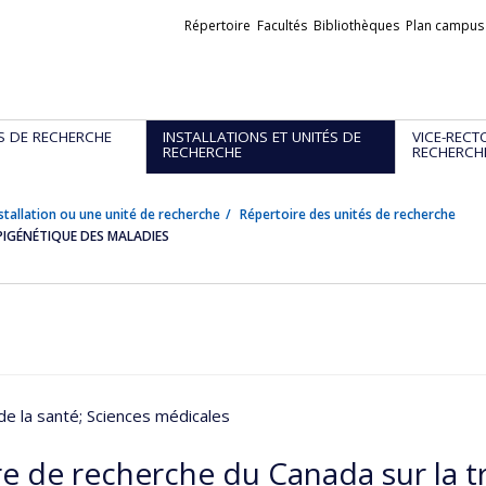
Liens
Répertoire
Facultés
Bibliothèques
Plan campus
externes
S DE RECHERCHE
INSTALLATIONS ET UNITÉS DE
VICE-RECT
RECHERCHE
RECHERCH
stallation ou une unité de recherche
Répertoire des unités de recherche
PIGÉNÉTIQUE DES MALADIES
de la santé
; Sciences médicales
re de recherche du Canada sur la 