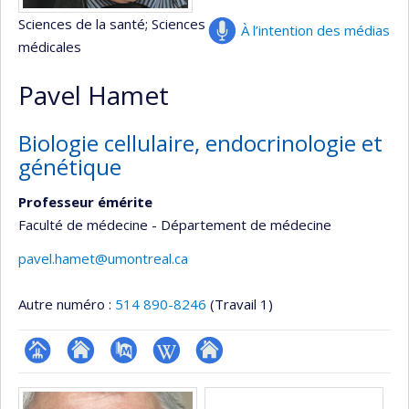
Sciences de la santé
; Sciences
À l’intention des médias
médicales
Pavel Hamet
Biologie cellulaire, endocrinologie et
génétique
Professeur émérite
Faculté de médecine - Département de médecine
pavel.hamet@umontreal.ca
Autre numéro :
514 890-8246
(Travail 1)
Page
Site
PubMed
Wiki
Autre
Médias
professionnelle
web
site