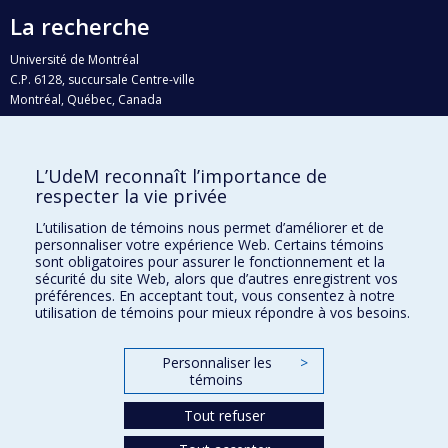
La recherche
Université de Montréal
C.P. 6128, succursale Centre-ville
Montréal, Québec, Canada
H3C 3J7
Courriel:
recherche@umontreal.ca
L’UdeM reconnaît l’importance de
Qui fait quoi?
respecter la vie privée
Nous trouver
L’utilisation de témoins nous permet d’améliorer et de
personnaliser votre expérience Web. Certains témoins
Plan du site
sont obligatoires pour assurer le fonctionnement et la
sécurité du site Web, alors que d’autres enregistrent vos
Accessibilité
préférences. En acceptant tout, vous consentez à notre
utilisation de témoins pour mieux répondre à vos besoins.
Personnaliser les
>
témoins
Tout refuser