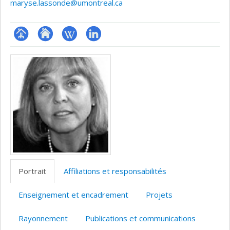
maryse.lassonde@umontreal.ca
Page
Site
Wiki
LinkedIn
Médias
professionnelle
web
(faculté,département,école)
de
l’unité
de
recherche
Portrait
Affiliations et responsabilités
Enseignement et encadrement
Projets
Rayonnement
Publications et communications