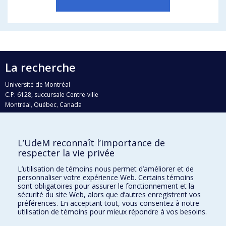
La recherche
Université de Montréal
C.P. 6128, succursale Centre-ville
Montréal, Québec, Canada
H3C 3J7
Courriel:
recherche@umontreal.ca
L’UdeM reconnaît l’importance de
Qui fait quoi?
respecter la vie privée
Nous trouver
L’utilisation de témoins nous permet d’améliorer et de
personnaliser votre expérience Web. Certains témoins
Plan du site
sont obligatoires pour assurer le fonctionnement et la
sécurité du site Web, alors que d’autres enregistrent vos
Accessibilité
préférences. En acceptant tout, vous consentez à notre
utilisation de témoins pour mieux répondre à vos besoins.