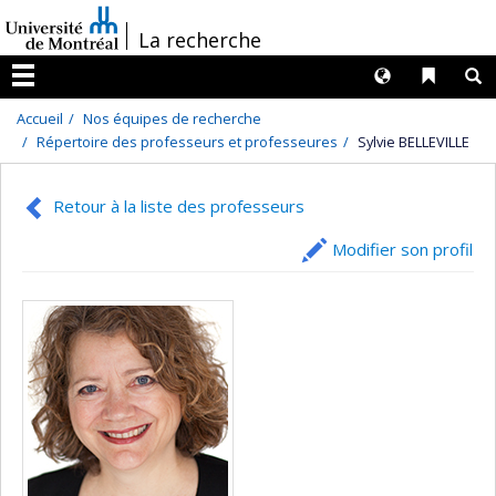
Passer
/
La recherche
au
contenu
Langues
Liens 
R
Menu
Accueil
Nos équipes de recherche
Répertoire des professeurs et professeures
Sylvie BELLEVILLE
Retour à la liste des professeurs
Modifier son profil