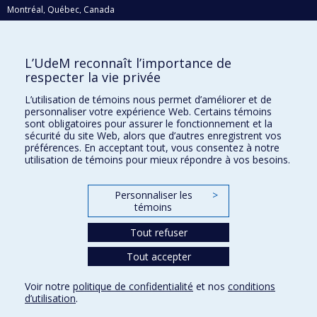
Montréal, Québec, Canada
H3C 3J7
Courriel:
recherche@umontreal.ca
L’UdeM reconnaît l’importance de
respecter la vie privée
Qui fait quoi?
Nous trouver
L’utilisation de témoins nous permet d’améliorer et de
personnaliser votre expérience Web. Certains témoins
Plan du site
sont obligatoires pour assurer le fonctionnement et la
sécurité du site Web, alors que d’autres enregistrent vos
Accessibilité
préférences. En acceptant tout, vous consentez à notre
utilisation de témoins pour mieux répondre à vos besoins.
Personnaliser les
>
témoins
Tout refuser
Tout accepter
Confidentialité
Voir notre
politique de confidentialité
et nos
conditions
Conditions d’utilisation
d’utilisation
.
Paramètres des témoins