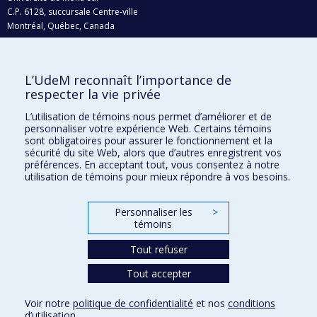
C.P. 6128, succursale Centre-ville
Montréal, Québec, Canada
H3C 3J7
Courriel:
recherche@umontreal.ca
L’UdeM reconnaît l’importance de
Qui fait quoi?
respecter la vie privée
Nous trouver
L’utilisation de témoins nous permet d’améliorer et de
personnaliser votre expérience Web. Certains témoins
Plan du site
sont obligatoires pour assurer le fonctionnement et la
sécurité du site Web, alors que d’autres enregistrent vos
Accessibilité
préférences. En acceptant tout, vous consentez à notre
utilisation de témoins pour mieux répondre à vos besoins.
Personnaliser les
>
témoins
Tout refuser
Tout accepter
Confidentialité
Voir notre
politique de confidentialité
et nos
conditions
Conditions d’utilisation
d’utilisation
.