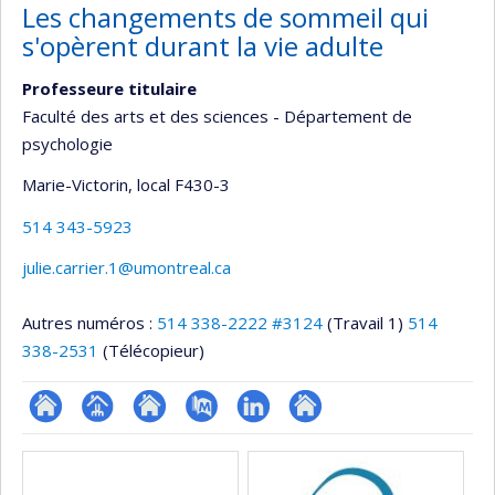
Les changements de sommeil qui
s'opèrent durant la vie adulte
Professeure titulaire
Faculté des arts et des sciences - Département de
psychologie
Marie-Victorin
, local F430-3
514 343-5923
julie.carrier.1@umontreal.ca
Autres numéros :
514 338-2222 #3124
(Travail 1)
514
338-2531
(Télécopieur)
ResearchGate
Page
Site
PubMed
LinkedIn
Autre
Médias
professionnelle
web
site
(faculté,département,école)
de
web