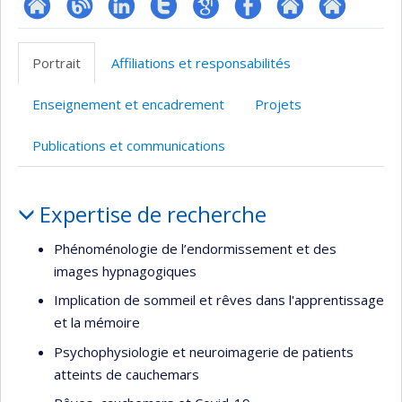
Site
Blogue
LinkedIn
Compte
Google
Profil
Autre
Autre
web
Twitter
Scholar
Facebook
site
site
Portrait
Affiliations et responsabilités
de
web
web
l’unité
Enseignement et encadrement
Projets
de
recherche
Publications et communications
Portrait
Expertise de recherche
Phénoménologie de l’endormissement et des
images hypnagogiques
Implication de sommeil et rêves dans l'apprentissage
et la mémoire
Psychophysiologie et neuroimagerie de patients
atteints de cauchemars