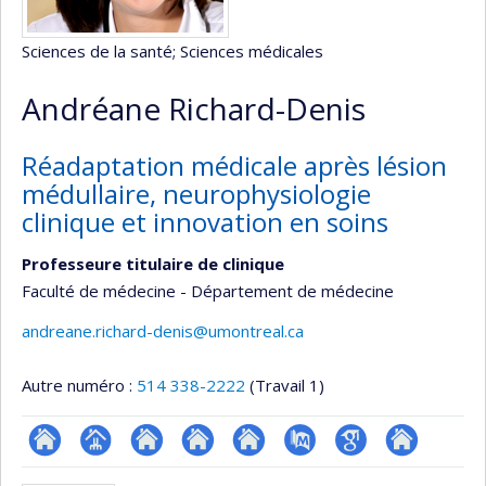
Sciences de la santé
; Sciences médicales
Andréane Richard-Denis
Réadaptation médicale après lésion
médullaire, neurophysiologie
clinique et innovation en soins
Professeure titulaire de clinique
Faculté de médecine - Département de médecine
andreane.richard-denis@umontreal.ca
Autre numéro :
514 338-2222
(Travail 1)
ResearchGate
Page
Site
Site
Site
PubMed
Google
Autre