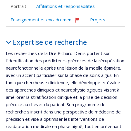
professionnelle
web
web
web
Scholar
site
Portrait
Affiliations et responsabilités
(faculté,département,école)
de
de
de
web
l’unité
l’unité
l’unité
Enseignement et encadrement
Projets
de
de
de
Ce
professeur
recherche
recherche
recherche
Portrait
recrute
Expertise de recherche
Les recherches de la Dre Richard-Denis portent sur
l’identification des prédicteurs précoces de la récupération
neurofonctionnelle après une lésion de la moelle épinière,
avec un accent particulier sur la phase de soins aigus. En
tant que chercheuse clinicienne, elle développe et évalue
des approches cliniques et neurophysiologiques visant à
améliorer la stratification clinique et la prise de décision
précoce au chevet du patient. Son programme de
recherche s’inscrit dans une perspective de médecine de
précision et vise à optimiser les interventions de
réadaptation médicale en phase aiguë, tout en prévenant