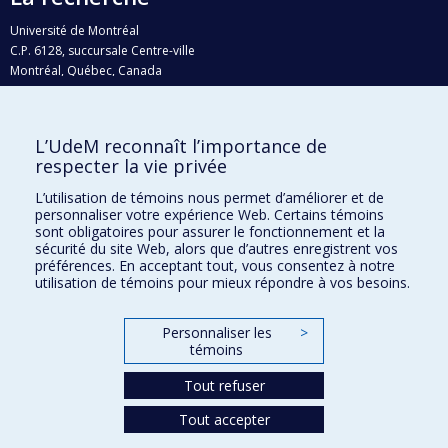
Université de Montréal
C.P. 6128, succursale Centre-ville
Montréal, Québec, Canada
H3C 3J7
Courriel:
recherche@umontreal.ca
L’UdeM reconnaît l’importance de
Qui fait quoi?
respecter la vie privée
Nous trouver
L’utilisation de témoins nous permet d’améliorer et de
personnaliser votre expérience Web. Certains témoins
Plan du site
sont obligatoires pour assurer le fonctionnement et la
sécurité du site Web, alors que d’autres enregistrent vos
Accessibilité
préférences. En acceptant tout, vous consentez à notre
utilisation de témoins pour mieux répondre à vos besoins.
Personnaliser les
>
témoins
Tout refuser
Tout accepter