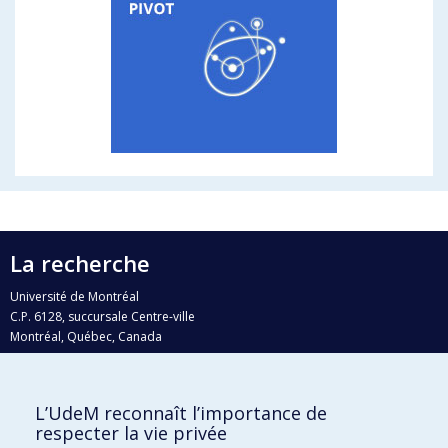
La recherche
Université de Montréal
C.P. 6128, succursale Centre-ville
Montréal, Québec, Canada
H3C 3J7
Courriel:
recherche@umontreal.ca
L’UdeM reconnaît l’importance de
Qui fait quoi?
respecter la vie privée