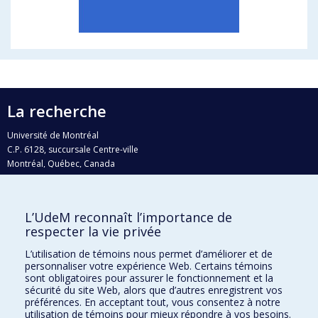
La recherche
Université de Montréal
C.P. 6128, succursale Centre-ville
Montréal, Québec, Canada
H3C 3J7
Courriel:
recherche@umontreal.ca
L’UdeM reconnaît l’importance de
Qui fait quoi?
respecter la vie privée
Nous trouver
L’utilisation de témoins nous permet d’améliorer et de
personnaliser votre expérience Web. Certains témoins
Plan du site
sont obligatoires pour assurer le fonctionnement et la
sécurité du site Web, alors que d’autres enregistrent vos
Accessibilité
préférences. En acceptant tout, vous consentez à notre
utilisation de témoins pour mieux répondre à vos besoins.