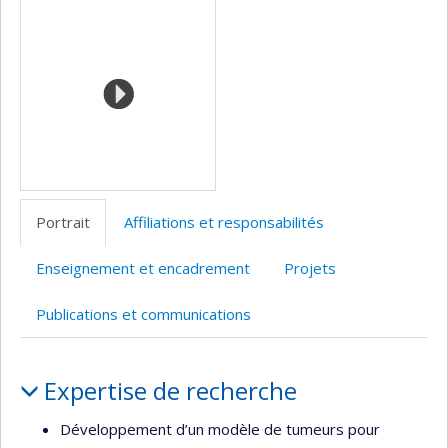
Médias
professionnelle
web
(faculté,département,école)
de
l’unité
de
recherche
Portrait
Affiliations et responsabilités
Enseignement et encadrement
Projets
Publications et communications
Portrait
Expertise de recherche
Développement d’un modèle de tumeurs pour