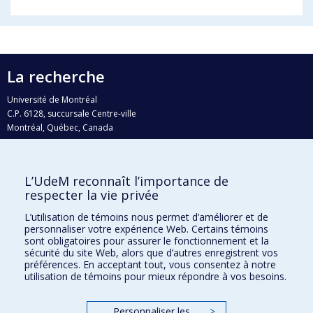
La recherche
Université de Montréal
C.P. 6128, succursale Centre-ville
Montréal, Québec, Canada
H3C 3J7
Courriel:
recherche@umontreal.ca
L’UdeM reconnaît l’importance de
Qui fait quoi?
respecter la vie privée
Nous trouver
L’utilisation de témoins nous permet d’améliorer et de
personnaliser votre expérience Web. Certains témoins
Plan du site
sont obligatoires pour assurer le fonctionnement et la
sécurité du site Web, alors que d’autres enregistrent vos
Accessibilité
préférences. En acceptant tout, vous consentez à notre
utilisation de témoins pour mieux répondre à vos besoins.
Personnaliser les
>