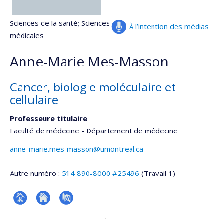
Sciences de la santé
; Sciences
À l’intention des médias
médicales
Anne-Marie Mes-Masson
Cancer, biologie moléculaire et
cellulaire
Professeure titulaire
Faculté de médecine - Département de médecine
anne-marie.mes-masson@umontreal.ca
Autre numéro :
514 890-8000 #25496
(Travail 1)
Page
Site
PubMed