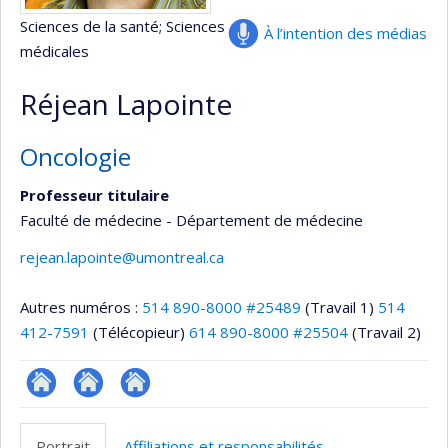
Sciences de la santé
; Sciences
À l’intention des médias
médicales
Réjean Lapointe
Oncologie
Professeur titulaire
Faculté de médecine - Département de médecine
rejean.lapointe@umontreal.ca
Autres numéros :
514 890-8000 #25489
(Travail 1)
514
412-7591
(Télécopieur)
614 890-8000 #25504
(Travail 2)
ResearchGate
Site
Autre
web
site
Portrait
Affiliations et responsabilités