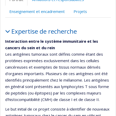
de
web
l’unité
Enseignement et encadrement
Projets
de
recherche
Portrait
Expertise de recherche
Interaction entre le système immunitaire et les
cancers du sein et du rein
Les antigènes tumoraux sont définis comme étant des
protéines exprimées exclusivement dans les cellules
cancéreuses et exemptes de tissus normaux dérivés
d'organes importants. Plusieurs de ces antigènes ont été
identifiés principalement chez le mélanome. Les antigènes
en général sont présentés aux lymphocytes T sous forme
de peptides (ou épitopes) par les complexes majeurs
d'histocompatibilité (CMH) de classe I et de classe II.
Le but initial de ce projet consiste à identifier de nouveaux
antigènes tumoraux chez le cancer du sein en utilisant