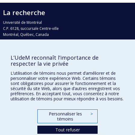
La recherche
Université de Montréal
C.P. 6128, succursale Centre-ville
Montréal, Québec, Canada
H3C 3J7
Courriel:
recherche@umontreal.ca
L’UdeM reconnaît l’importance de
Qui fait quoi?
respecter la vie privée
Nous trouver
L’utilisation de témoins nous permet d’améliorer et de
personnaliser votre expérience Web. Certains témoins
Plan du site
sont obligatoires pour assurer le fonctionnement et la
sécurité du site Web, alors que d’autres enregistrent vos
Accessibilité
préférences. En acceptant tout, vous consentez à notre
utilisation de témoins pour mieux répondre à vos besoins.
Personnaliser les
>
témoins
Tout refuser