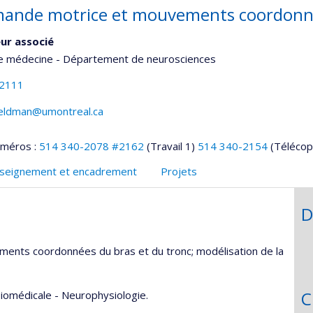
nde motrice et mouvements coordonn
ur associé
de médecine - Département de neurosciences
-2111
.feldman@umontreal.ca
uméros :
514 340-2078 #2162
(Travail 1)
514 340-2154
(Télécop
seignement et encadrement
Projets
D
ents coordonnées du bras et du tronc; modélisation de la
C
iomédicale - Neurophysiologie.