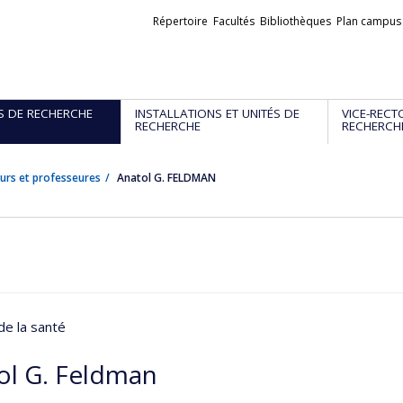
Liens
Répertoire
Facultés
Bibliothèques
Plan campus
externes
S DE RECHERCHE
INSTALLATIONS ET UNITÉS DE
VICE-RECT
RECHERCHE
RECHERCH
urs et professeures
Anatol G. FELDMAN
de la santé
ol G. Feldman