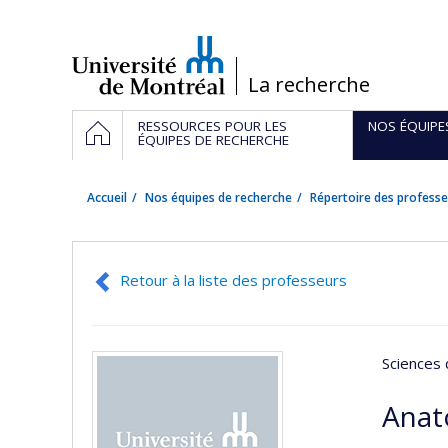
Passer
au
contenu
/
La recherche
Navigation
ACCUEIL
RESSOURCES POUR LES
NOS ÉQUIPE
principale
ÉQUIPES DE RECHERCHE
Accueil
Nos équipes de recherche
Répertoire des professe
Retour à la liste des professeurs
Sciences 
Anat