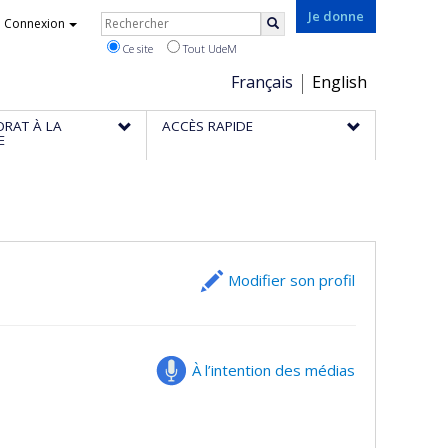
Rechercher
Je donne
Connexion
Rechercher
Ce site
Tout UdeM
Choix
Français
English
de
ORAT À LA
ACCÈS RAPIDE
la
E
langue
Modifier son profil
À l’intention des médias