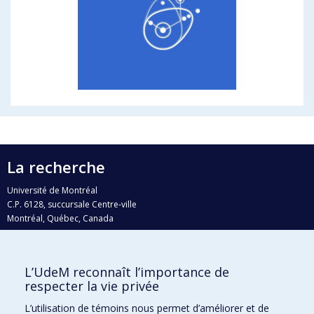
La recherche
Université de Montréal
C.P. 6128, succursale Centre-ville
Montréal, Québec, Canada
H3C 3J7
Courriel:
recherche@umontreal.ca
L’UdeM reconnaît l’importance de
Qui fait quoi?
respecter la vie privée
Nous trouver
L’utilisation de témoins nous permet d’améliorer et de