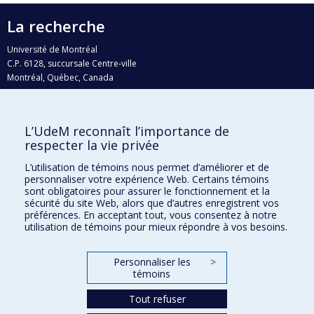
La recherche
Université de Montréal
C.P. 6128, succursale Centre-ville
Montréal, Québec, Canada
H3C 3J7
Courriel:
recherche@umontreal.ca
L’UdeM reconnaît l’importance de
Qui fait quoi?
respecter la vie privée
Nous trouver
L’utilisation de témoins nous permet d’améliorer et de
personnaliser votre expérience Web. Certains témoins
Plan du site
sont obligatoires pour assurer le fonctionnement et la
sécurité du site Web, alors que d’autres enregistrent vos
Accessibilité
préférences. En acceptant tout, vous consentez à notre
utilisation de témoins pour mieux répondre à vos besoins.
Personnaliser les
>
témoins
Tout refuser