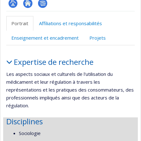
Page
Site
Bibliographie
professionnelle
web
Portrait
Affiliations et responsabilités
(faculté,département,école)
de
l’unité
Enseignement et encadrement
Projets
de
recherche
Portrait
Expertise de recherche
Les aspects sociaux et culturels de l'utilisation du
médicament et leur régulation à travers les
représentations et les pratiques des consommateurs, des
professionnels impliqués ainsi que des acteurs de la
régulation.
Disciplines
Sociologie