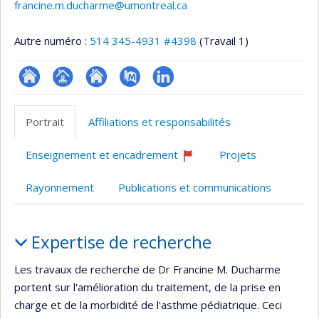
francine.m.ducharme@umontreal.ca
Autre numéro :
514 345-4931 #4398
(Travail 1)
ResearchGate
Page
Site
PubMed
LinkedIn
professionnelle
web
Portrait
Affiliations et responsabilités
(faculté,département,école)
de
l’unité
Enseignement et encadrement
Projets
de
Ce
professeur
recherche
Rayonnement
Publications et communications
recrute
Portrait
Expertise de recherche
Les travaux de recherche de Dr Francine M. Ducharme
portent sur l'amélioration du traitement, de la prise en
charge et de la morbidité de l'asthme pédiatrique. Ceci