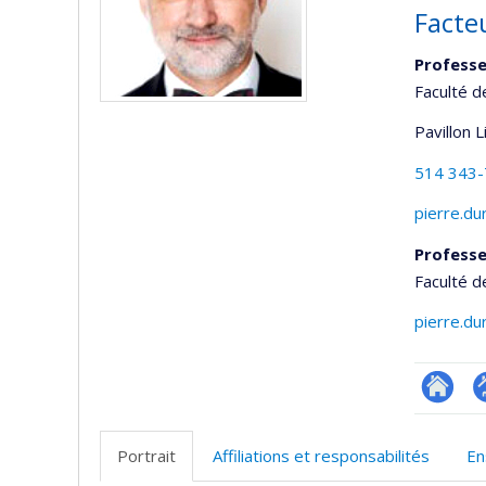
Facte
Professe
Faculté d
Pavillon 
514 343
pierre.d
Professe
Faculté d
pierre.d
Researc
P
p
Portrait
Affiliations et responsabilités
En
(