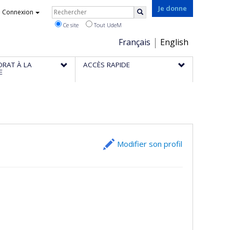
Rechercher
Je donne
Connexion
Rechercher
Ce site
Tout UdeM
Choix
Français
English
de
ORAT À LA
ACCÈS RAPIDE
la
E
langue
Modifier son profil