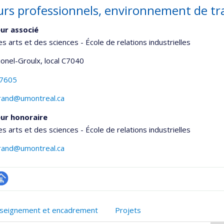
urs professionnels, environnement de tra
ur associé
es arts et des sciences - École de relations industrielles
Lionel-Groulx
, local C7040
-7605
urand@umontreal.ca
ur honoraire
es arts et des sciences - École de relations industrielles
urand@umontreal.ca
hGate
age
rofessionnelle
seignement et encadrement
Projets
faculté,département,école)