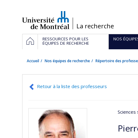
Passer
au
contenu
/
La recherche
Navigation
ACCUEIL
RESSOURCES POUR LES
NOS ÉQUIPE
principale
ÉQUIPES DE RECHERCHE
Accueil
Nos équipes de recherche
Répertoire des professe
Retour à la liste des professeurs
Sciences 
Pier