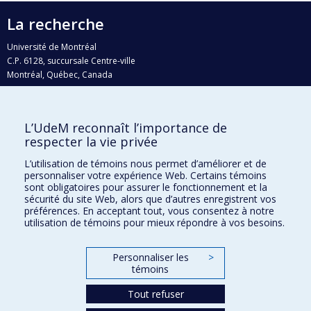
La recherche
Université de Montréal
C.P. 6128, succursale Centre-ville
Montréal, Québec, Canada
H3C 3J7
Courriel:
recherche@umontreal.ca
L’UdeM reconnaît l’importance de
Qui fait quoi?
respecter la vie privée
Nous trouver
L’utilisation de témoins nous permet d’améliorer et de
personnaliser votre expérience Web. Certains témoins
Plan du site
sont obligatoires pour assurer le fonctionnement et la
sécurité du site Web, alors que d’autres enregistrent vos
Accessibilité
préférences. En acceptant tout, vous consentez à notre
utilisation de témoins pour mieux répondre à vos besoins.
Personnaliser les
>
témoins
Tout refuser