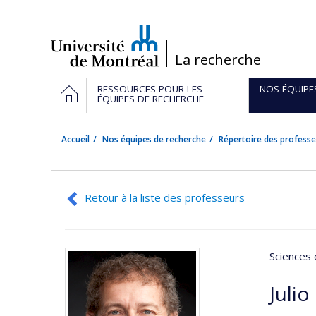
Passer
au
contenu
/
La recherche
Navigation
ACCUEIL
RESSOURCES POUR LES
NOS ÉQUIPE
principale
ÉQUIPES DE RECHERCHE
Accueil
Nos équipes de recherche
Répertoire des professe
Retour à la liste des professeurs
Sciences 
Juli