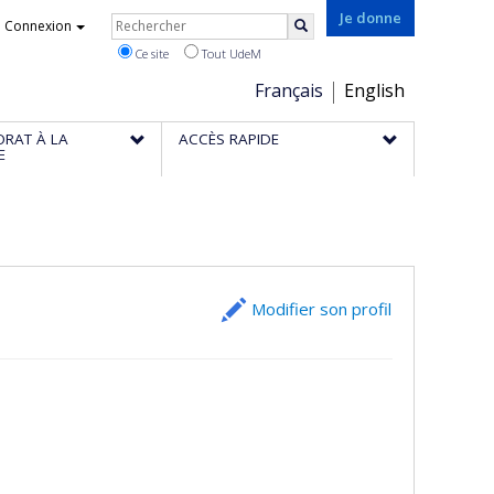
Rechercher
Je donne
Connexion
Rechercher
Ce site
Tout UdeM
Choix
Français
English
de
ORAT À LA
ACCÈS RAPIDE
la
E
langue
Modifier son profil