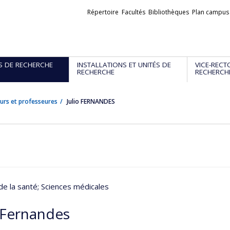
Liens
Répertoire
Facultés
Bibliothèques
Plan campus
externes
S DE RECHERCHE
INSTALLATIONS ET UNITÉS DE
VICE-RECT
RECHERCHE
RECHERCH
urs et professeures
Julio FERNANDES
de la santé
; Sciences médicales
o Fernandes