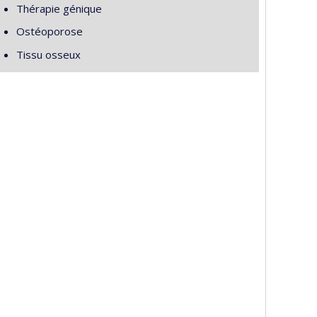
Thérapie génique
Ostéoporose
Tissu osseux