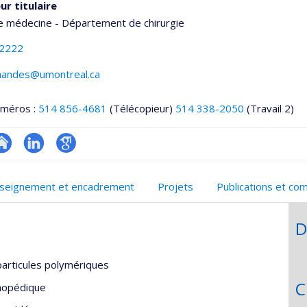
ur titulaire
e médecine - Département de chirurgie
-2222
ernandes@umontreal.ca
uméros :
514 856-4681
(Télécopieur)
514 338-2050
(Travail 2)
te
LinkedIn
Google
onnelle
eb
Scholar
seignement et encadrement
Projets
Publications et co
,département,école)
e
unité
D
e
echerche
particules polymériques
C
thopédique