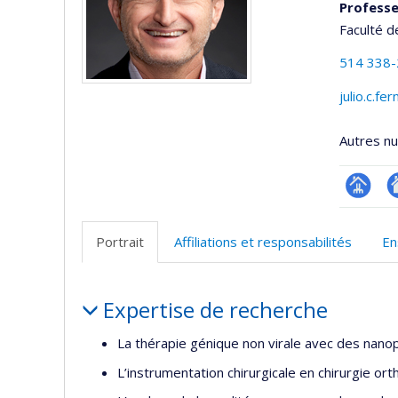
Professe
Faculté d
514 338
julio.c.f
Autres n
Page
Si
professi
w
Portrait
Affiliations et responsabilités
En
(faculté
d
l’
Portrait
d
Expertise de recherche
r
La thérapie génique non virale avec des nano
L’instrumentation chirurgicale en chirurgie or