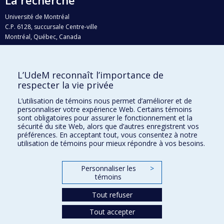
Université de Montréal
C.P. 6128, succursale Centre-ville
Montréal, Québec, Canada
H3C 3J7
Courriel:
recherche@umontreal.ca
L’UdeM reconnaît l’importance de
Qui fait quoi?
respecter la vie privée
Nous trouver
L’utilisation de témoins nous permet d’améliorer et de
personnaliser votre expérience Web. Certains témoins
Plan du site
sont obligatoires pour assurer le fonctionnement et la
sécurité du site Web, alors que d’autres enregistrent vos
Accessibilité
préférences. En acceptant tout, vous consentez à notre
utilisation de témoins pour mieux répondre à vos besoins.
Personnaliser les
>
témoins
Tout refuser
Tout accepter