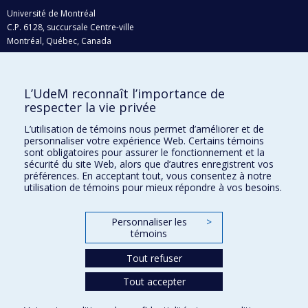
Université de Montréal
C.P. 6128, succursale Centre-ville
Montréal, Québec, Canada
H3C 3J7
Courriel:
recherche@umontreal.ca
L’UdeM reconnaît l’importance de
Qui fait quoi?
respecter la vie privée
Nous trouver
L’utilisation de témoins nous permet d’améliorer et de
personnaliser votre expérience Web. Certains témoins
Plan du site
sont obligatoires pour assurer le fonctionnement et la
sécurité du site Web, alors que d’autres enregistrent vos
Accessibilité
préférences. En acceptant tout, vous consentez à notre
utilisation de témoins pour mieux répondre à vos besoins.
Personnaliser les
>
témoins
Tout refuser
Tout accepter
Confidentialité