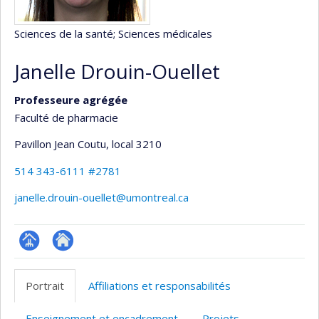
Sciences de la santé
; Sciences médicales
Janelle Drouin-Ouellet
Professeure agrégée
Faculté de pharmacie
Pavillon Jean Coutu
, local 3210
514 343-6111 #2781
janelle.drouin-ouellet@umontreal.ca
Page
Autre
professionnelle
site
Portrait
Affiliations et responsabilités
(faculté,département,école)
web
Enseignement et encadrement
Projets